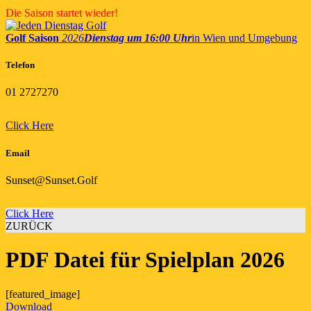
Skip
Die Saison startet wieder!
to
content
Golf Saison
2026
Dienstag um 16:00 Uhr
in Wien und Umgebung
Telefon
01 2727270
Click Here
Email
Sunset@Sunset.Golf
Click Here
ZURÜCK
PDF Datei für Spielplan 2026
[featured_image]
Download