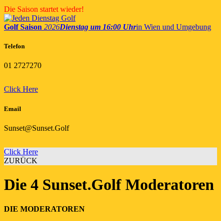
Skip
Die Saison startet wieder!
to
content
Golf Saison
2026
Dienstag um 16:00 Uhr
in Wien und Umgebung
Telefon
01 2727270
Click Here
Email
Sunset@Sunset.Golf
Click Here
ZURÜCK
Die 4 Sunset.Golf Moderatoren
DIE MODERATOREN